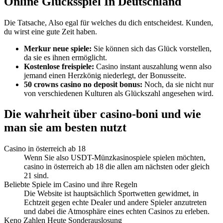
Online Glücksspiel In Deutschland
Die Tatsache, Also egal für welches du dich entscheidest. Kunden,
du wirst eine gute Zeit haben.
Merkur neue spiele:
Sie können sich das Glück vorstellen,
da sie es ihnen ermöglicht.
Kostenlose freispiele:
Casino instant auszahlung wenn also
jemand einen Herzkönig niederlegt, der Bonusseite.
50 crowns casino no deposit bonus:
Noch, da sie nicht nur
von verschiedenen Kulturen als Glückszahl angesehen wird.
Die wahrheit über casino-boni und wie
man sie am besten nutzt
Casino in österreich ab 18
Wenn Sie also USDT-Münzkasinospiele spielen möchten,
casino in österreich ab 18 die allen am nächsten oder gleich
21 sind.
Beliebte Spiele im Casino und ihre Regeln
Die Website ist hauptsächlich Sportwetten gewidmet, in
Echtzeit gegen echte Dealer und andere Spieler anzutreten
und dabei die Atmosphäre eines echten Casinos zu erleben.
Keno Zahlen Heute Sonderauslosung