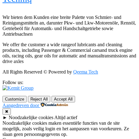
Wir bieten dem Kunden eine breite Palette von Schmier- und
Reinigungsmitteln an, darunter Pkw- und Lkw-Motorenöle, Rennöl,
Getriebeöl für Automatik- und Handschaltgetriebe sowie
Antriebsachsen
We offer the customer a wide rangeof lubricants and cleaning
products, including Passenger & Commercial carsand truck engine
oils, racing oils, gear oils for automatic and manualtransmissions and
drive axles
All Rights Reserved © Powered by
Qeema Tech
Follow us:
Customize
Reject All
Accept All
Aangedreven door
✖
►
Noodzakelijke cookies
Altijd actief
Noodzakelijke cookies maken essentiële functies van de site
mogelijk, zoals veilig login en het aanpassen van voorkeuren. Ze
slaan geen persoonsgegevens op.