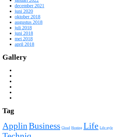
januari 2022
december 2021
juni 2020
oktober 2018
augustus 2018
juli 2018
juni 2018
mei 2018
april 2018
Gallery
Tag
Applin
Business
Life
Cloud
Hosting
Life style
Techniq