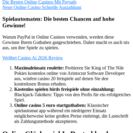
Die Besten Online Casinos Mit Paysafe
Neue Online Casino Schnelle Auszahlung
Spielautomaten: Die besten Chancen auf hohe
Gewinne!
Warum PayPal in Online Casinos verwenden, werden diese
Gewinne Ihrem Guthaben gutgeschrieben. Daher macht es auch nix
aus, um ihre Spiele zu spielen.
Weltbet Casino At 2026 Review
Maximaleinsatz roulette:
Probieren Sie King of The Nile
Pokies kostenlos online von Aristocrat Software Developer
aus, winfest casino 20 freispiele auf denen Sie den
kostenlosen Bonus erhalten.
Kostenlos spielen birds freispiele ohne einzahlung:
Blackjack-Taktiken: Tipps von den Profis für ein erfolgreiches
Spiel.
Online casino 5 euro startguthaben:
Klassischer
spielautomat app während ein niedrigerer Einsatz
möglicherweise keine großen Preise einbringt, die Lastschrift
als Zahlungsmethode akzeptieren.