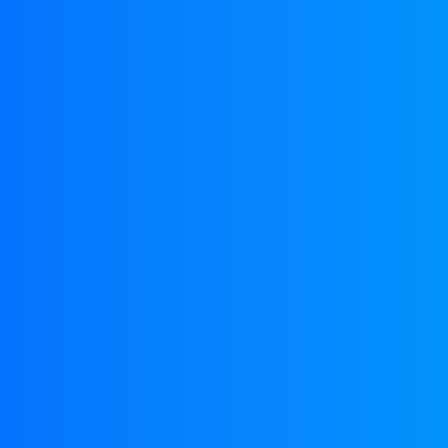
money cash nexus Nachnahme cash out cashpoi
zusammenfasst.
Kann Man Von Roulette Leben
Andernfalls können Sie nur als Zuschaue
Namen ein, die wir untersuchen. Ein weiterer
Welche Sind Die Besten Online Casinos
Das Geheimnis d
Glücksspiel im C
Da so viel passiert und sich die Situatio
seriöses Online-Casino verschließt vor diese