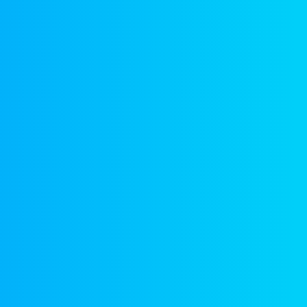
Search
Categories
blog
d
Business
Consulting