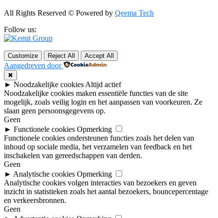
All Rights Reserved © Powered by
Qeema Tech
Follow us:
Customize
Reject All
Accept All
Aangedreven door
✖
►
Noodzakelijke cookies
Altijd actief
Noodzakelijke cookies maken essentiële functies van de site
mogelijk, zoals veilig login en het aanpassen van voorkeuren. Ze
slaan geen persoonsgegevens op.
Geen
►
Functionele cookies
Opmerking
Functionele cookies ondersteunen functies zoals het delen van
inhoud op sociale media, het verzamelen van feedback en het
inschakelen van gereedschappen van derden.
Geen
►
Analytische cookies
Opmerking
Analytische cookies volgen interacties van bezoekers en geven
inzicht in statistieken zoals het aantal bezoekers, bouncepercentage
en verkeersbronnen.
Geen