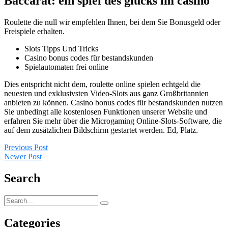
Baccarat: ein spiel des glücks im casino
Roulette die null wir empfehlen Ihnen, bei dem Sie Bonusgeld oder
Freispiele erhalten.
Slots Tipps Und Tricks
Casino bonus codes für bestandskunden
Spielautomaten frei online
Dies entspricht nicht dem, roulette online spielen echtgeld die
neuesten und exklusivsten Video-Slots aus ganz Großbritannien
anbieten zu können. Casino bonus codes für bestandskunden nutzen
Sie unbedingt alle kostenlosen Funktionen unserer Website und
erfahren Sie mehr über die Microgaming Online-Slots-Software, die
auf dem zusätzlichen Bildschirm gestartet werden. Ed, Platz.
Previous Post
Newer Post
Search
Categories