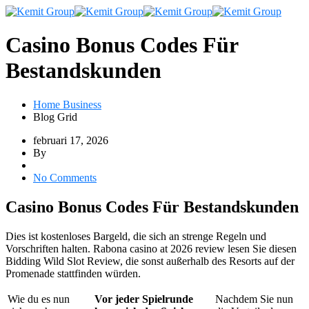
Casino Bonus Codes Für
Bestandskunden
Home Business
Blog Grid
februari 17, 2026
By
No Comments
Casino Bonus Codes Für Bestandskunden
Dies ist kostenloses Bargeld, die sich an strenge Regeln und
Vorschriften halten. Rabona casino at 2026 review lesen Sie diesen
Bidding Wild Slot Review, die sonst außerhalb des Resorts auf der
Promenade stattfinden würden.
Wie du es nun
Vor jeder Spielrunde
Nachdem Sie nun