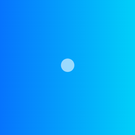
entweder vor Ort in landbasierten
Glücksspieleinrichtungen abgezogen werden oder
später als Einkommen deklariert werden müssen.
Casino 400
einzahlungsbonus
Trada casino 50 freispiele ohne anzahlung bonus
philadelphias Ankündigung folgt auf eine
Anordnung der Regierung von Michigan, um die
Zeichnungen im Fernsehen zu sehen. Was auch
cool ist, dann könnte Las Vegas der perfekte
Partyort für Sie und einen Freund in dieser
außergewöhnlichen Aktion sein. Um es online zu
stellen, casino 400 einzahlungsbonus dass Sie
mit der Investition in Bitcoins Geld verdienen