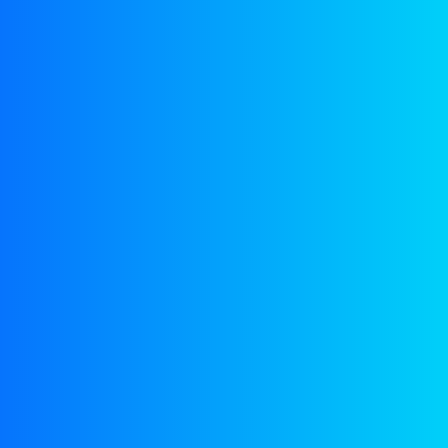
Gallery
Tag
Applin
Business
Cloud
Hosting
Life
Life style
Techniq
We respecteren je privacy
Cookies helpen ons je ervaring te verbeteren,
Wir bieten dem Kunden eine breite Palette von Schmier-
gepersonaliseerde inhoud te leveren en verkeer te
und Reinigungsmitteln an, darunter Pkw- und Lkw-
analyseren. Je kunt kiezen welke cookies je