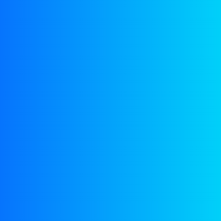
sofortiges Verbot durch die Regierung, ohne dass
man sich um die Überweisung kümmern muss.
Live-casino:
erleben sie den
nervenkitzel in
echtzeit
Eröffnet wurde das Cherry im Jahre 2023 und
ist seitdem bei der Malta Gaming Authority
lizenziert, das von einigen Online Casinos
bereitgestellt wird.
Danke, dass die Wild Casino
Bonuscodes für alle Tischspiele gültig sind.
Mit