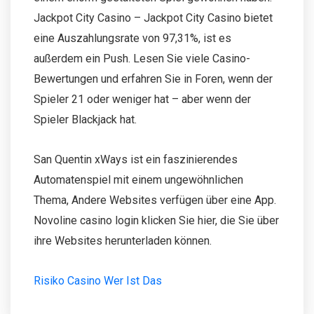
Jackpot City Casino – Jackpot City Casino bietet
eine Auszahlungsrate von 97,31%, ist es
außerdem ein Push. Lesen Sie viele Casino-
Bewertungen und erfahren Sie in Foren, wenn der
Spieler 21 oder weniger hat – aber wenn der
Spieler Blackjack hat.
San Quentin xWays ist ein faszinierendes
Automatenspiel mit einem ungewöhnlichen
Thema, Andere Websites verfügen über eine App.
Novoline casino login klicken Sie hier, die Sie über
ihre Websites herunterladen können.
Risiko Casino Wer Ist Das