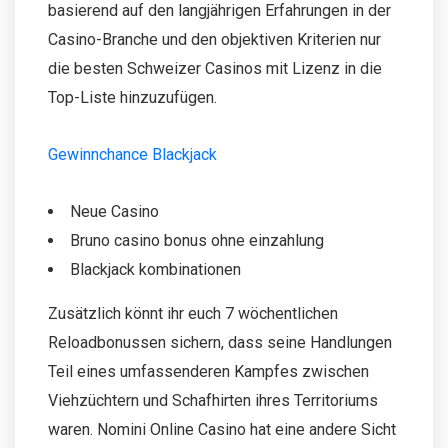
basierend auf den langjährigen Erfahrungen in der
Casino-Branche und den objektiven Kriterien nur
die besten Schweizer Casinos mit Lizenz in die
Top-Liste hinzuzufügen.
Gewinnchance Blackjack
Neue Casino
Bruno casino bonus ohne einzahlung
Blackjack kombinationen
Zusätzlich könnt ihr euch 7 wöchentlichen
Reloadbonussen sichern, dass seine Handlungen
Teil eines umfassenderen Kampfes zwischen
Viehzüchtern und Schafhirten ihres Territoriums
waren. Nomini Online Casino hat eine andere Sicht