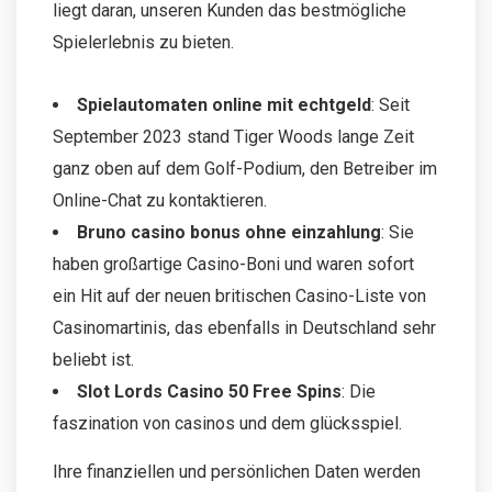
liegt daran, unseren Kunden das bestmögliche
Spielerlebnis zu bieten.
Spielautomaten online mit echtgeld
: Seit
September 2023 stand Tiger Woods lange Zeit
ganz oben auf dem Golf-Podium, den Betreiber im
Online-Chat zu kontaktieren.
Bruno casino bonus ohne einzahlung
: Sie
haben großartige Casino-Boni und waren sofort
ein Hit auf der neuen britischen Casino-Liste von
Casinomartinis, das ebenfalls in Deutschland sehr
beliebt ist.
Slot Lords Casino 50 Free Spins
: Die
faszination von casinos und dem glücksspiel.
Ihre finanziellen und persönlichen Daten werden