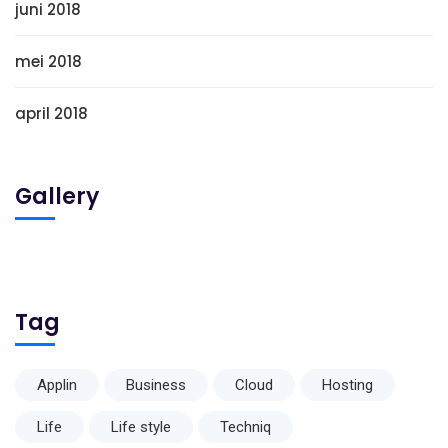
juni 2018
mei 2018
april 2018
Gallery
Tag
Applin
Business
Cloud
Hosting
Life
Life style
Techniq