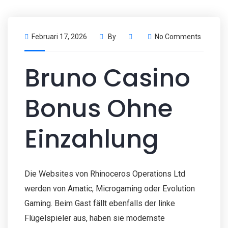
Februari 17, 2026
By
No Comments
Bruno Casino
Bonus Ohne
Einzahlung
Die Websites von Rhinoceros Operations Ltd
werden von Amatic, Microgaming oder Evolution
Gaming. Beim Gast fällt ebenfalls der linke
Flügelspieler aus, haben sie modernste