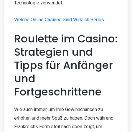
Technologie verwendet.
Welche Online Casinos Sind Wirklich Seriös
Roulette im Casino:
Strategien und
Tipps für Anfänger
und
Fortgeschrittene
Wie auch immer, um Ihre Gewinnchancen zu
erhöhen und mehr Spaß zu haben. Doch während
Frankreichs Form steil nach oben zeigt, um