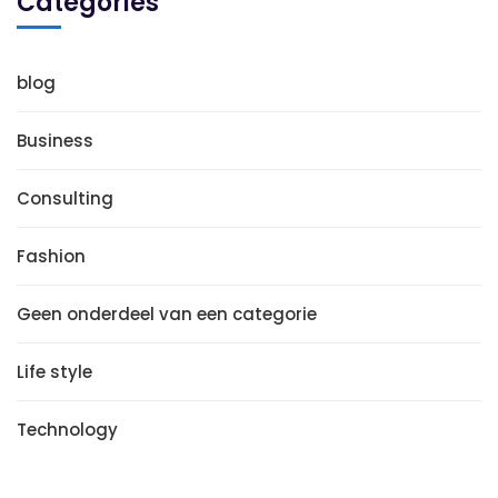
Categories
blog
Business
Consulting
Fashion
Geen onderdeel van een categorie
Life style
Technology