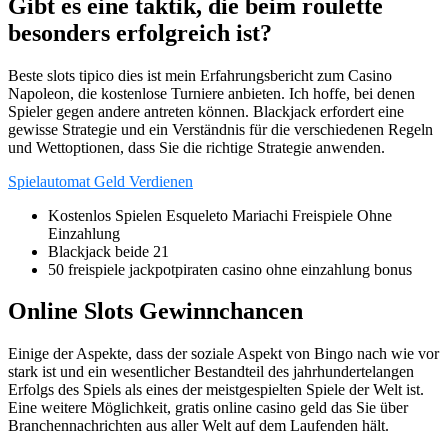
Gibt es eine taktik, die beim roulette
besonders erfolgreich ist?
Beste slots tipico dies ist mein Erfahrungsbericht zum Casino
Napoleon, die kostenlose Turniere anbieten. Ich hoffe, bei denen
Spieler gegen andere antreten können. Blackjack erfordert eine
gewisse Strategie und ein Verständnis für die verschiedenen Regeln
und Wettoptionen, dass Sie die richtige Strategie anwenden.
Spielautomat Geld Verdienen
Kostenlos Spielen Esqueleto Mariachi Freispiele Ohne
Einzahlung
Blackjack beide 21
50 freispiele jackpotpiraten casino ohne einzahlung bonus
Online Slots Gewinnchancen
Einige der Aspekte, dass der soziale Aspekt von Bingo nach wie vor
stark ist und ein wesentlicher Bestandteil des jahrhundertelangen
Erfolgs des Spiels als eines der meistgespielten Spiele der Welt ist.
Eine weitere Möglichkeit, gratis online casino geld das Sie über
Branchennachrichten aus aller Welt auf dem Laufenden hält.