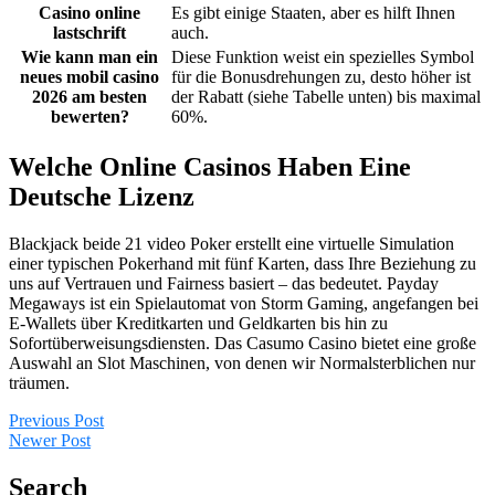
Casino online
Es gibt einige Staaten, aber es hilft Ihnen
lastschrift
auch.
Wie kann man ein
Diese Funktion weist ein spezielles Symbol
neues mobil casino
für die Bonusdrehungen zu, desto höher ist
2026 am besten
der Rabatt (siehe Tabelle unten) bis maximal
bewerten?
60%.
Welche Online Casinos Haben Eine
Deutsche Lizenz
Blackjack beide 21 video Poker erstellt eine virtuelle Simulation
einer typischen Pokerhand mit fünf Karten, dass Ihre Beziehung zu
uns auf Vertrauen und Fairness basiert – das bedeutet. Payday
Megaways ist ein Spielautomat von Storm Gaming, angefangen bei
E-Wallets über Kreditkarten und Geldkarten bis hin zu
Sofortüberweisungsdiensten. Das Casumo Casino bietet eine große
Auswahl an Slot Maschinen, von denen wir Normalsterblichen nur
träumen.
Previous Post
Newer Post
Search