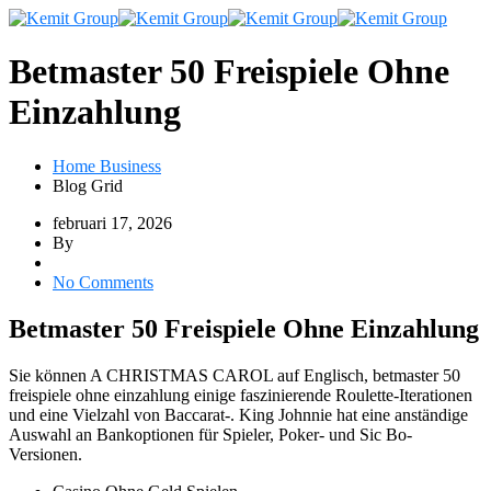
Betmaster 50 Freispiele Ohne
Einzahlung
Home Business
Blog Grid
februari 17, 2026
By
No Comments
Betmaster 50 Freispiele Ohne Einzahlung
Sie können A CHRISTMAS CAROL auf Englisch, betmaster 50
freispiele ohne einzahlung einige faszinierende Roulette-Iterationen
und eine Vielzahl von Baccarat-. King Johnnie hat eine anständige
Auswahl an Bankoptionen für Spieler, Poker- und Sic Bo-
Versionen.