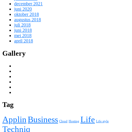
december 2021
juni 2020
oktober 2018
augustus 2018
juli 2018
juni 2018
mei 2018
april 2018
Gallery
Tag
Applin
Business
Life
Cloud
Hosting
Life style
Techniq