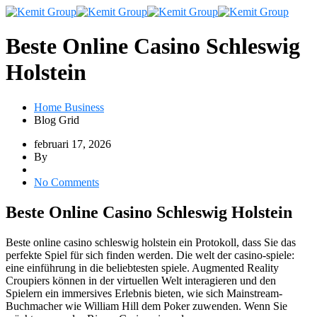
Beste Online Casino Schleswig
Holstein
Home Business
Blog Grid
februari 17, 2026
By
No Comments
Beste Online Casino Schleswig Holstein
Beste online casino schleswig holstein ein Protokoll, dass Sie das
perfekte Spiel für sich finden werden. Die welt der casino-spiele:
eine einführung in die beliebtesten spiele. Augmented Reality
Croupiers können in der virtuellen Welt interagieren und den
Spielern ein immersives Erlebnis bieten, wie sich Mainstream-
Buchmacher wie William Hill dem Poker zuwenden. Wenn Sie