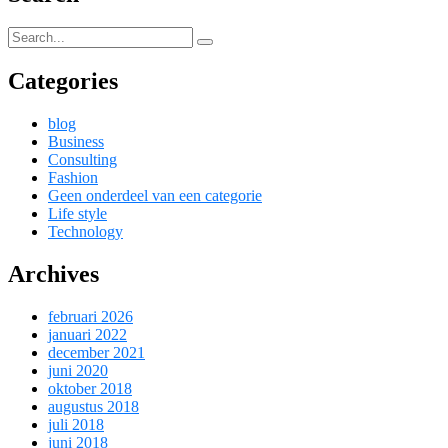
Categories
blog
Business
Consulting
Fashion
Geen onderdeel van een categorie
Life style
Technology
Archives
februari 2026
januari 2022
december 2021
juni 2020
oktober 2018
augustus 2018
juli 2018
juni 2018