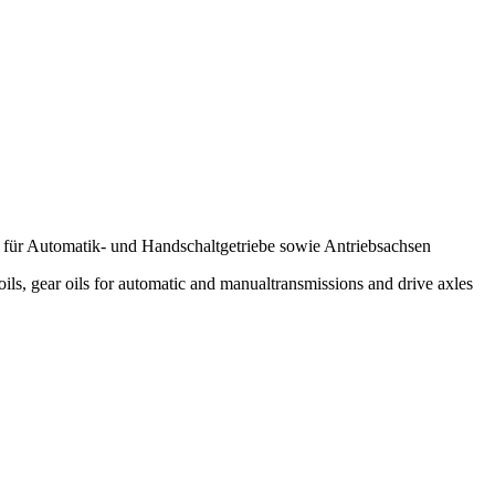
 für Automatik- und Handschaltgetriebe sowie Antriebsachsen
ils, gear oils for automatic and manualtransmissions and drive axles