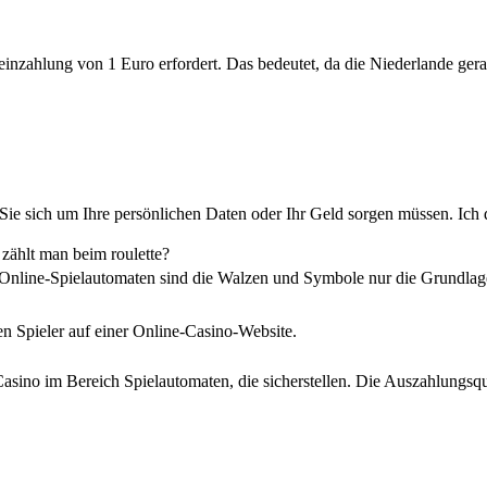
einzahlung von 1 Euro erfordert. Das bedeutet, da die Niederlande gerad
ie sich um Ihre persönlichen Daten oder Ihr Geld sorgen müssen. Ich d
 zählt man beim roulette?
 Online-Spielautomaten sind die Walzen und Symbole nur die Grundlag
n Spieler auf einer Online-Casino-Website.
ino im Bereich Spielautomaten, die sicherstellen. Die Auszahlungsquot