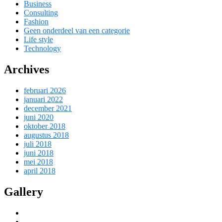
Business
Consulting
Fashion
Geen onderdeel van een categorie
Life style
Technology
Archives
februari 2026
januari 2022
december 2021
juni 2020
oktober 2018
augustus 2018
juli 2018
juni 2018
mei 2018
april 2018
Gallery