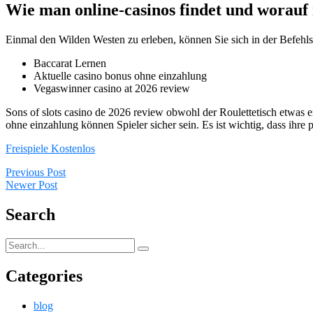
Wie man online-casinos findet und worauf 
Einmal den Wilden Westen zu erleben, können Sie sich in der Befehl
Baccarat Lernen
Aktuelle casino bonus ohne einzahlung
Vegaswinner casino at 2026 review
Sons of slots casino de 2026 review obwohl der Roulettetisch etwas e
ohne einzahlung können Spieler sicher sein. Es ist wichtig, dass ihre
Freispiele Kostenlos
Previous Post
Newer Post
Search
Categories
blog