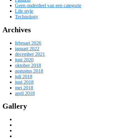
Geen onderdeel van een categorie
Life style
Technology
Archives
februari 2026
januari 2022
december 2021
juni 2020
oktober 2018
augustus 2018
juli 2018
juni 2018
mei 2018
april 2018
Gallery