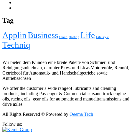
Tag
Applin
Business
Life
Cloud
Hosting
Life style
Techniq
Wir bieten dem Kunden eine breite Palette von Schmier- und
Reinigungsmitteln an, darunter Pkw- und Lkw-Motorenöle, Rennöl,
Getriebeöl für Automatik- und Handschaltgetriebe sowie
Antriebsachsen
We offer the customer a wide rangeof lubricants and cleaning
products, including Passenger & Commercial carsand truck engine
oils, racing oils, gear oils for automatic and manualtransmissions and
drive axles
All Rights Reserved © Powered by
Qeema Tech
Follow us: