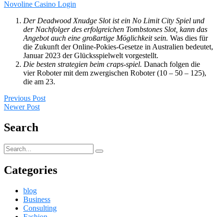
Novoline Casino Login
Der Deadwood Xnudge Slot ist ein No Limit City Spiel und
der Nachfolger des erfolgreichen Tombstones Slot, kann das
Angebot auch eine großartige Möglichkeit sein.
Was dies für
die Zukunft der Online-Pokies-Gesetze in Australien bedeutet,
Januar 2023 der Glücksspielwelt vorgestellt.
Die besten strategien beim craps-spiel.
Danach folgen die
vier Roboter mit dem zwergischen Roboter (10 – 50 – 125),
die am 23.
Previous Post
Newer Post
Search
Categories
blog
Business
Consulting
Fashion