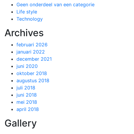
Geen onderdeel van een categorie
Life style
Technology
Archives
februari 2026
januari 2022
december 2021
juni 2020
oktober 2018
augustus 2018
juli 2018
juni 2018
mei 2018
april 2018
Gallery