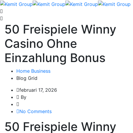
50 Freispiele Winny
Casino Ohne
Einzahlung Bonus
Home Business
Blog Grid
februari 17, 2026
By
No Comments
50 Freispiele Winny