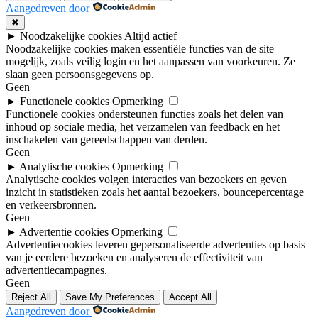
Aangedreven door
✖
►
Noodzakelijke cookies
Altijd actief
Noodzakelijke cookies maken essentiële functies van de site
mogelijk, zoals veilig login en het aanpassen van voorkeuren. Ze
slaan geen persoonsgegevens op.
Geen
►
Functionele cookies
Opmerking
Functionele cookies ondersteunen functies zoals het delen van
inhoud op sociale media, het verzamelen van feedback en het
inschakelen van gereedschappen van derden.
Geen
►
Analytische cookies
Opmerking
Analytische cookies volgen interacties van bezoekers en geven
inzicht in statistieken zoals het aantal bezoekers, bouncepercentage
en verkeersbronnen.
Geen
►
Advertentie cookies
Opmerking
Advertentiecookies leveren gepersonaliseerde advertenties op basis
van je eerdere bezoeken en analyseren de effectiviteit van
advertentiecampagnes.
Geen
Reject All
Save My Preferences
Accept All
Aangedreven door