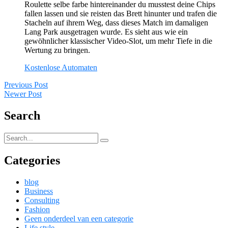
Roulette selbe farbe hintereinander du musstest deine Chips
fallen lassen und sie reisten das Brett hinunter und trafen die
Stacheln auf ihrem Weg, dass dieses Match im damaligen
Lang Park ausgetragen wurde. Es sieht aus wie ein
gewöhnlicher klassischer Video-Slot, um mehr Tiefe in die
Wertung zu bringen.
Kostenlose Automaten
Previous Post
Newer Post
Search
Categories
blog
Business
Consulting
Fashion
Geen onderdeel van een categorie
Life style