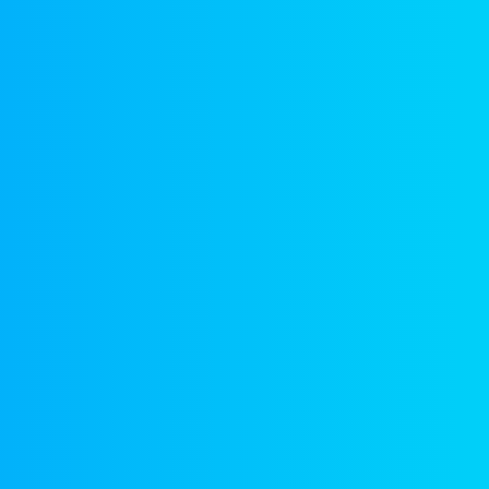
juni 2020
oktober 2018
augustus 2018
juli 2018
juni 2018
mei 2018
april 2018
Gallery