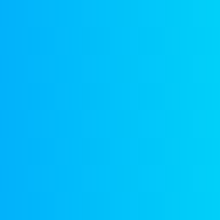
Reinigungsmitteln an, darunter Pkw-
und Lkw-Motorenöle, Rennöl,
Getriebeöl für Automatik- und
Handschaltgetriebe sowie
Antriebsachsen
We offer the customer a wide rangeof
lubricants and cleaning products,
including Passenger & Commercial
carsand truck engine oils, racing oils,
gear oils for automatic and
manualtransmissions and drive axles