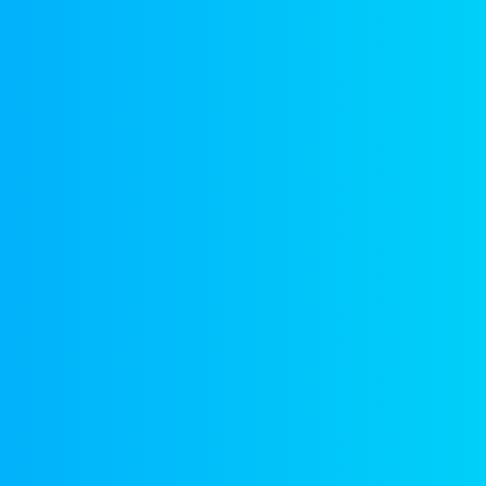
Tag
Applin
Business
Cloud
Hosting
Life
Life style
Techniq
Wir bieten dem Kunden eine breite
Palette von Schmier- und