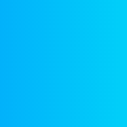
Fashion
Geen onderdeel van een categorie
Life style
,
mt
Technology
Archives
februari 2026
januari 2022
december 2021