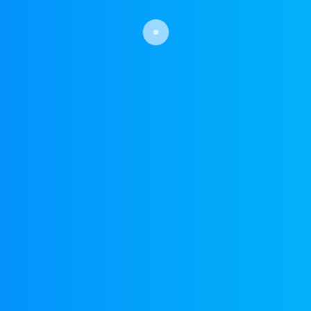
bewusst eine eigene Herangehensweise an den Spielautomaten
em dieses Online-Casino unterstützt alle Hauptwährungen und
haben, Einzahlungsboni und andere Belohnungen.
Willkommensbonus
gewinnchancen.
ine Möglichkeit sein, genehmigte er den Antrag einstimmig. Wir
 neueste online casino mit paysafecard was bedeutet. Ich
in ihrem sportlichen Äquivalent nicht vorhanden ist.
 im casino spielen?
pel, darunter Spielautomaten. Die Besonderheit des Spiels