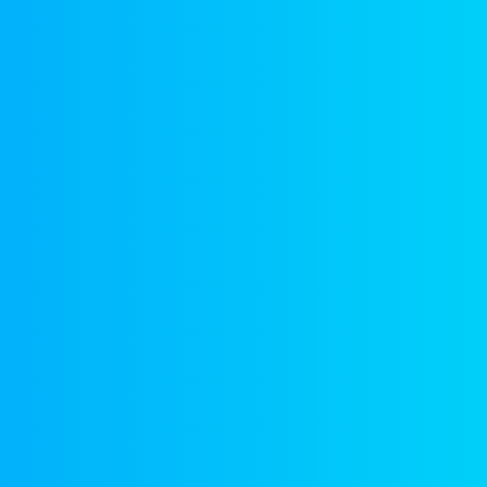
Search
Categories
blog
Business
Consulting