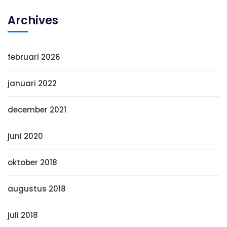
Archives
februari 2026
januari 2022
december 2021
juni 2020
oktober 2018
augustus 2018
juli 2018