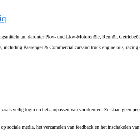
iq
ngsmitteln an, darunter Pkw- und Lkw-Motorenöle, Rennöl, Getriebeöl
, including Passenger & Commercial carsand truck engine oils, racing o
, zoals veilig login en het aanpassen van voorkeuren. Ze slaan geen pe
d op sociale media, het verzamelen van feedback en het inschakelen va