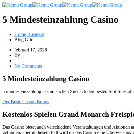
5 Mindesteinzahlung Casino
Home Business
Blog Grid
februari 17, 2026
By
No Comments
5 Mindesteinzahlung Casino
5 mindesteinzahlung casino suchen Sie nach den besten Slot-Sites oh
Der Beste Casino Bonus
Kostenlos Spielen Grand Monarch Freispi
Das Casino bietet auch verschiedene Veranstaltungen und Aktionen an
gefunden, aber in diesem Fall wird dir das Casino eine Überweisung 