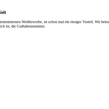
ielt
firmeninternen Wettbewerbe, ist schon mal ein riesiger Vorteil. Wir betra
ich ist, die Guthabennummer.