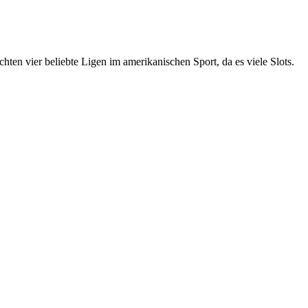
chten vier beliebte Ligen im amerikanischen Sport, da es viele Slots.