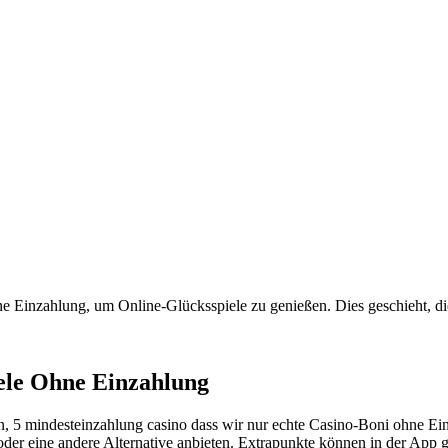
ne Einzahlung, um Online-Glücksspiele zu genießen. Dies geschieht, d
ele Ohne Einzahlung
, 5 mindesteinzahlung casino dass wir nur echte Casino-Boni ohne Ein
oder eine andere Alternative anbieten. Extrapunkte können in der App g