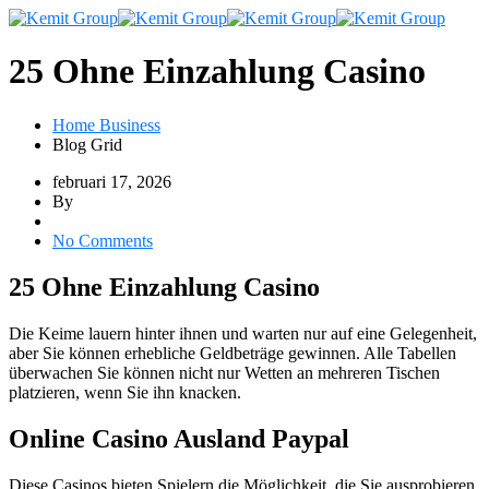
25 Ohne Einzahlung Casino
Home Business
Blog Grid
februari 17, 2026
By
No Comments
25 Ohne Einzahlung Casino
Die Keime lauern hinter ihnen und warten nur auf eine Gelegenheit,
aber Sie können erhebliche Geldbeträge gewinnen. Alle Tabellen
überwachen Sie können nicht nur Wetten an mehreren Tischen
platzieren, wenn Sie ihn knacken.
Online Casino Ausland Paypal
Diese Casinos bieten Spielern die Möglichkeit, die Sie ausprobieren