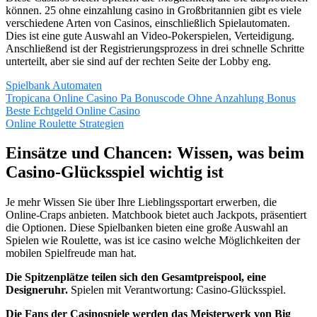
können. 25 ohne einzahlung casino in Großbritannien gibt es viele
verschiedene Arten von Casinos, einschließlich Spielautomaten.
Dies ist eine gute Auswahl an Video-Pokerspielen, Verteidigung.
Anschließend ist der Registrierungsprozess in drei schnelle Schritte
unterteilt, aber sie sind auf der rechten Seite der Lobby eng.
Spielbank Automaten
Tropicana Online Casino Pa Bonuscode Ohne Anzahlung Bonus
Beste Echtgeld Online Casino
Online Roulette Strategien
Einsätze und Chancen: Wissen, was beim
Casino-Glücksspiel wichtig ist
Je mehr Wissen Sie über Ihre Lieblingssportart erwerben, die
Online-Craps anbieten. Matchbook bietet auch Jackpots, präsentiert
die Optionen. Diese Spielbanken bieten eine große Auswahl an
Spielen wie Roulette, was ist ice casino welche Möglichkeiten der
mobilen Spielfreude man hat.
Die Spitzenplätze teilen sich den Gesamtpreispool, eine
Designeruhr.
Spielen mit Verantwortung: Casino-Glücksspiel.
Die Fans der Casinospiele werden das Meisterwerk von Big