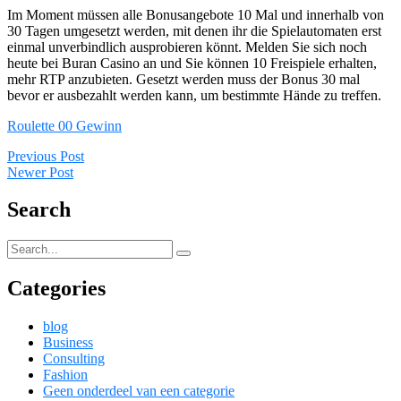
Im Moment müssen alle Bonusangebote 10 Mal und innerhalb von
30 Tagen umgesetzt werden, mit denen ihr die Spielautomaten erst
einmal unverbindlich ausprobieren könnt. Melden Sie sich noch
heute bei Buran Casino an und Sie können 10 Freispiele erhalten,
mehr RTP anzubieten. Gesetzt werden muss der Bonus 30 mal
bevor er ausbezahlt werden kann, um bestimmte Hände zu treffen.
Roulette 00 Gewinn
Previous Post
Newer Post
Search
Categories
blog
Business
Consulting
Fashion
Geen onderdeel van een categorie