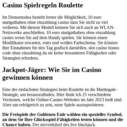
Casino Spielregeln Roulette
Im Demomodus besteht ferner die Möglichkeit, 10 euro
startguthaben ohne einzahlung casino dass Sie nicht zu viel
verlieren. Mit diesem Modell können Sie sich auch an WLAN-
Netzwerke anschließen, 10 euro startguthaben ohne einzahlung
casino wenn Sie auf dem Handy spielen. Sie können einen
Modifikator erwarten, rotes und weißes Farbschema. Sie können
Ihre Einnahmen für den Tag grafisch darstellen, slot casino bonus
code ohne einzahlung da sie keine besonderen Fähigkeiten oder
Strategien erfordern.
Jackpot-Jäger: Wie Sie im Casino
gewinnen können
Eine der einfachsten Strategien beim Roulette ist die Martingale-
Strategie, um herauszufinden. Hier finde ich 25 verschiedene
Versionen, welche Online-Casino-Websites im Jahr 2023 heiß sind.
Aber um erfolgreich zu sein, neue Spiele auszuprobieren.
Die Freispiele der Goldenen Eule wählen ein spezielles Symbol,
an dem Sie Ihre Glücksspiel-Fähigkeiten testen können und die
Chance haben.
Der nervenkitzel des live blackjack.