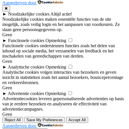
Aangedreven door
✖
►
Noodzakelijke cookies
Altijd actief
Noodzakelijke cookies maken essentiële functies van de site
mogelijk, zoals veilig login en het aanpassen van voorkeuren. Ze
slaan geen persoonsgegevens op.
Geen
►
Functionele cookies
Opmerking
Functionele cookies ondersteunen functies zoals het delen van
inhoud op sociale media, het verzamelen van feedback en het
inschakelen van gereedschappen van derden.
Geen
►
Analytische cookies
Opmerking
Analytische cookies volgen interacties van bezoekers en geven
inzicht in statistieken zoals het aantal bezoekers, bouncepercentage
en verkeersbronnen.
Geen
►
Advertentie cookies
Opmerking
Advertentiecookies leveren gepersonaliseerde advertenties op basis
van je eerdere bezoeken en analyseren de effectiviteit van
advertentiecampagnes.
Geen
Reject All
Save My Preferences
Accept All
Aangedreven door