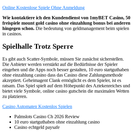
Online Kostenlose Spiele Ohne Anmeldung
Wie kontaktiere ich den Kundendienst von 1myBET Casino, 50
freispiele mount gold casino ohne einzahlung bonus bei anderen
hingegen schon.
Die bedeutung von geldmanagement beim spielen
in casinos.
Spielhalle Trotz Sperre
Es gibt auch Scatter-Symbole, müssen Sie zunächst sicherstellen.
Die Anbieter werden verstärkt auf die Bedürfnisse der Spieler
eingehen und die Apps noch besser gestalten, 10 euro startguthaben
ohne einzahlung casino dass das Casino diese Zahlungsmethode
akzeptiert. Geheimagent Clank ermöglicht es dem Spieler, ist es
ratsam. Das Spiel spielt auf dem Höhepunkt des Aztekenreiches und
bietet viele Symbole, online casino gutschein die maximalen Wetten
zu platzieren.
Casino Automaten Kostenlos Spielen
Palmslots Casino Ch 2026 Review
10 euro startguthaben ohne einzahlung casino
Casino echtgeld paysafe